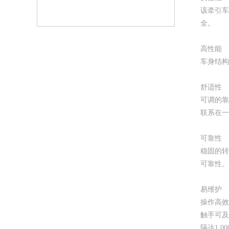
该牵引车
全。
高性能
车身结构
舒适性
可调的靠
联系在一
可靠性
稳固的转
可靠性。
易维护
操作高效
触手可及
隔达1,