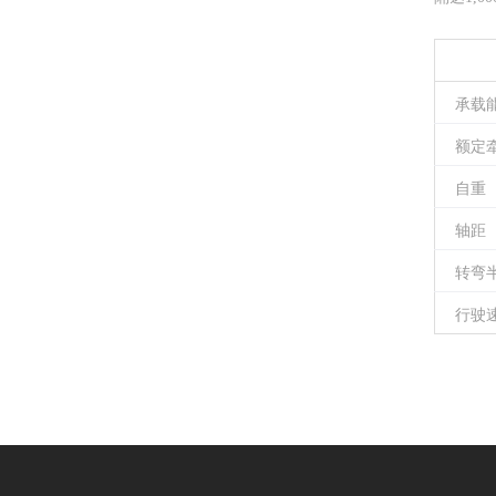
承载
额定
自重
轴距
转弯
行驶速