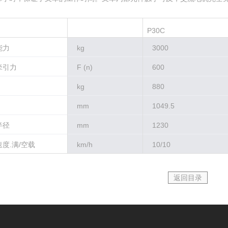
P30C
能力
kg
3000
牵引力
F (n)
600
kg
880
mm
1049.5
半径
mm
1230
度.满/空载
km/h
10/10
返回目录