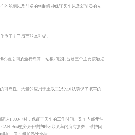
护的舵柄以及前端的钢制缓冲保证叉车以及驾驶员的安
作位于车子后面的牵引销。
和机器之间的坐椅靠背、站板和控制台这三个主要接触点
的可靠性。大量的应用于重载工况的测试确保了该车的
间隔达1,000小时，保证了叉车的工作时间。叉车内部元件
AN-Bus连接便于维护时读取叉车的所有参数。维护间
免维护，叉车维护迅速快捷。