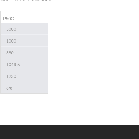
P50C
5000
1000
880
1049.5
1230
8/8