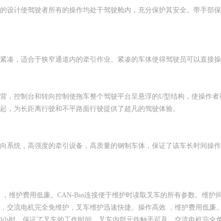
的设计使驾驶者所有的操作均处于驾驶舱内，充分保护其安全。带手部保
紧凑，适合于狭窄通道内的牵引作业。紧凑的车体使得驾驶员可以直接操
背，控制台和转向控制使拖车整个驾驶平台呈悬浮的U型结构，使操作者
起，为长距离行驶和不平路面行驶提供了超凡的驾驶体验。
向系统，高强度的牵引设备，高质量的钢制车体，保证了该车长时间操作
 ，维护费用低廉。CAN-Bus连接便于维护时读取叉车的所有参数。维护
，交流电机完全免维护，叉车维护迅速快捷。操作高效 ，维护费用低廉。C
000小时，保证了叉车的工作时间。叉车内部元件触手可及，交流电机完全