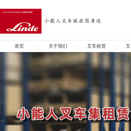
首页
关于我们
叉车租赁
叉