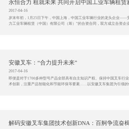
永恒合力 租就未来 共同开启中国工业车辆租赁
2017-04-16
岁末年初，1月25日下午，中国上海，中国工业车辆行业的龙头企业—
力工业车辆租赁（中国）有限公司（筹）”的合资合同，双方成立合资企
与资源共享，为中国市场和客户提供全系列、一揽子运搬设备和物流解决
安徽叉车：“合力提升未来”
2017-04-16
即便是对于1700多种型号产品全部具有自主知识产权、保持中国叉车
术创新，注重产品智能化和节能环保等要素……以安徽叉车集团为引领的
解码安徽叉车集团技术创新DNA：百舸争流奋